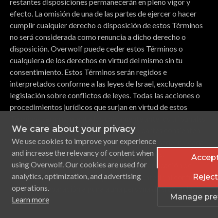
restantes disposiciones permanecerán en pleno vigor y
efecto. La omisión de una de las partes de ejercer o hacer
cumplir cualquier derecho o disposición de estos Términos
no será considerada como renuncia a dicho derecho o
disposición. Overwolf puede ceder estos Términos o
cualquiera de los derechos en virtud del mismo sin tu
consentimiento. Estos Términos serán regidos e
interpretados conforme a las leyes de Israel, excluyendo la
legislación sobre conflictos de leyes. Todas las acciones o
procedimientos jurídicos que surjan en virtud de estos
Términos serán presentados únicamente ante los tribunales
We care about your privacy
ubicados en Israel, y por el presente, las partes consienten
We use cookies to improve your experience
irrevocablemente a la jurisdicción personal y sede indicada
and increase the relevancy of content when
aquí. Aceptas que estos Términos y las normas,
Accept
using Overwolf. Our cookies are used for
restricciones y políticas que contiene, y la aplicación de
analytics, optimization, and advertising
Overwolf de las mismas, no pretenden conferir, ni confieren,
Reject 
operations.
derecho o reparación alguna a una persona diferente de ti y
Manage pre
Learn more
Overwolf.